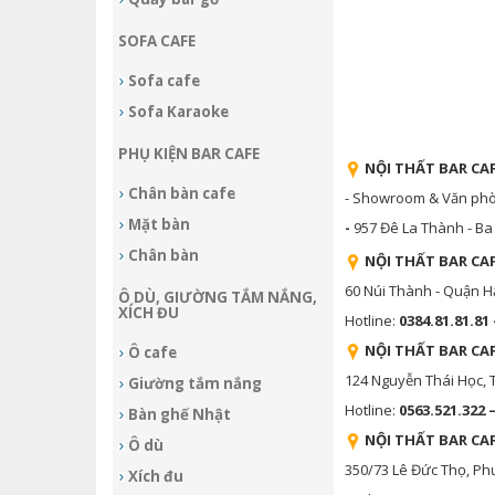
SOFA CAFE
Sofa cafe
Sofa Karaoke
PHỤ KIỆN BAR CAFE
NỘI THẤT BAR CAF
Chân bàn cafe
- Showroom & Văn phòng
Mặt bàn
-
957 Đê La Thành - Ba 
Chân bàn
NỘI THẤT BAR CA
60 Núi Thành - Quận H
Ô DÙ, GIƯỜNG TẮM NẮNG,
XÍCH ĐU
Hotline:
0384.81.81.81 
NỘI THẤT BAR CA
Ô cafe
124 Nguyễn Thái Học,
Giường tắm nắng
Hotline:
0563.521.322 
Bàn ghế Nhật
NỘI THẤT BAR CA
Ô dù
350/73 Lê Đức Thọ, Ph
Xích đu