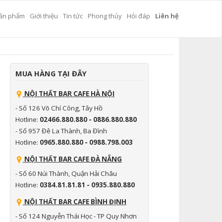
ản phẩm
Giới thiệu
Tin tức
Phong thủy
Hỏi đáp
Liên hệ
MUA HÀNG TẠI ĐÂY
NỘI THẤT BAR CAFE HÀ NỘI
- Số 126 Võ Chí Công, Tây Hồ
Hotline:
02466.880.880 - 0886.880.880
- Số 957 Đê La Thành, Ba Đình
Hotline:
0965.880.880 - 0988.798.003
NỘI THẤT BAR CAFE ĐÀ NẴNG
- Số 60 Núi Thành, Quận Hải Châu
Hotline:
0384.81.81.81 - 0935.880.880
NỘI THẤT BAR CAFE BÌNH ĐỊNH
- Số 124 Nguyễn Thái Học - TP Quy Nhơn