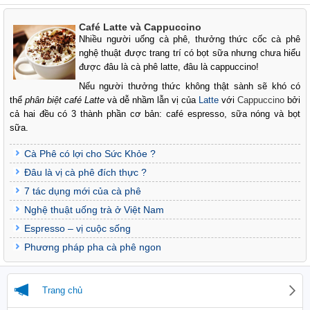
Café Latte và Cappuccino
Nhiều người uống cà phê, thưởng thức cốc cà phê
nghệ thuật được trang trí có bọt sữa nhưng chưa hiểu
được đâu là cà phê latte, đâu là cappuccino!
Nếu người thưởng thức không thật sành sẽ khó có
thể
phân biệt café Latte
và dễ nhầm lẫn vị của
Latte
với
Cappuccino
bởi
cả hai đều có 3 thành phần cơ bản: café espresso, sữa nóng và bọt
sữa.
Cà Phê có lợi cho Sức Khỏe ?
Đâu là vị cà phê đích thực ?
7 tác dụng mới của cà phê
Nghệ thuật uống trà ở Việt Nam
Espresso – vị cuộc sống
Phương pháp pha cà phê ngon
Trang chủ