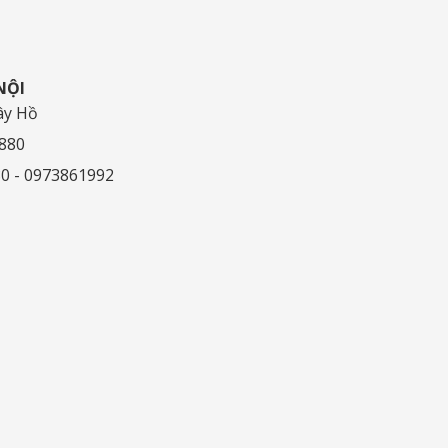
NỘI
ây Hồ
.880
80 - 0973861992