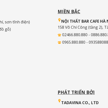
MIỀN BẮC
NỘI THẤT BAR CAFE HÀ 
hí, sơn tĩnh điện)
158 Võ Chí Công (tầng 2), T
 đồ gỗ)
02466.880.880 - 0886.880
0965.880.880 - 09358808
PHÁT TRIỂN BỞI
TADAVINA CO., LTD