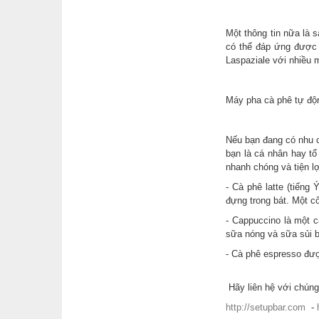
Một thông tin nữa là 
có thể đáp ứng được 
Laspaziale với nhiều 
Máy pha cà phê tự độn
Nếu bạn đang có nhu 
bạn là cá nhân hay t
nhanh chóng và tiện l
- Cà phê latte (tiếng Ý
đựng trong bát. Một c
- Cappuccino là một 
sữa nóng và sữa sủi b
- Cà phê espresso đư
Hãy liên hệ với chúng
http://setupbar.com
-