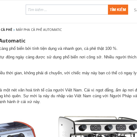
S
CÀ PHÊ
MÁY PHA CÀ PHÊ AUTOMATIC
y cho nhà hàng, bar, vuak
 Automatic
àng phổ biến bởi tính tiện dụng và nhanh gọn, cà phê thật 100 %.
e tự động ngày càng được sử dụng phổ biến nơi công sở. Nhiều người thích
iều thời gian, không phải di chuyển, với chiếc máy này bạn có thể có ngay l
à một nét văn hoá tinh tế của người Việt Nam. Cái vị ngọt đắng, ấm áp nơi 
g khó quên. Sự mới lạ này du nhập vào Việt Nam cùng với Người Pháp và 
hịnh hành ở cái xứ này.