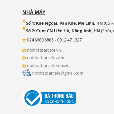
NHÀ MÁY
Số 1: Khê Ngoại, Văn Khê, Mê Linh, HN
(Cơ k
Số 2: Cụm CN Liên Hà, Đông Anh, HN
(Sofa,
024.6680.6886 - 0912.471.327
noithatbarcafe.vn
noithatbarcafe.com
noithatbarcafe.com.vn
noithatbarcafe@gmail.com