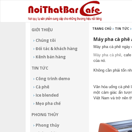
TRANG CHỦ
TIN TỨC
GIỚI THIỆU
, máy xay đa năng, máy xa
Máy pha cà phê
Chúng tôi
Máy pha cà phê ngày c
Đối tác & khách hàng
Máy pha cà phê
, caf
Kênh bán hàng
của nó.
TIN TỨC
Không cần phải tốn nh
Công trình demo
Cà phê
Văn hóa uống cà phê l
một cảm giác ấn tượn
Ice blended
Việt Nam và trở nên t
Mẹo pha chế
PHONG THỦY
Phong thủy