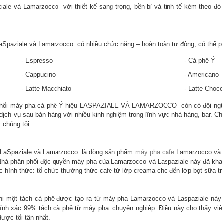
ale và Lamarzocco với thiết kế sang trọng, bền bỉ và tinh tế kèm theo đ
aSpaziale và Lamarzocco có nhiều chức năng – hoàn toàn tự động, có thể p
- Espresso
- Cà phê Ý
- Cappucino
- Americano
- Latte Macchiato
- Latte Choco
hối máy pha cà phê Ý hiệu LASPAZIALE VÀ LAMARZOCCO còn có đội ngũ n
 dịch vụ sau bán hàng với nhiều kinh nghiệm trong lĩnh vực nhà hàng, bar. C
 chúng tôi.
 LaSpaziale và Lamarzocco là dòng sản phẩm
máy pha cafe
Lamarzocco và L
Nhà phân phối độc quyền máy pha của Lamarzocco và Laspaziale này đã kh
c hình thức: tổ chức thưởng thức cafe từ lớp creama cho đến lớp bọt sữa t
i một tách cà phê được tạo ra từ máy pha Lamarzocco và Laspaziale này l
chính xác 99% tách cà phê từ máy pha chuyên nghiệp. Điều này cho thấy vi
ược tối tân nhất.