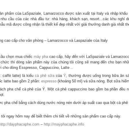
sản phẩm của LaSpaziale, Lamarzocco được sản xuất tại Italy và nhập khẩ
nhu cầu của các nhà đầu tư: nhà hàng, khách sạn, resort...các khu nghỉ 
mẫu mã được công nhận là thiết kế đẹp nhất với giải thưởng danh giá nhất thế
g cao cấp cho văn phòng – Lamarzocco và Laspaziale của Italy
cầu chọn mua chiếc
máy pha
cao cấp, hãy đến với LaSpaziale và Lamarzocc
ổ chức thì dòng sản phẩm này của chúng tôi cũng sẽ mang đến cho bạn nh
ợi cho dòng Esspresso, Cappuccino, Latte ..
: caffè latte) là kiểu
cà phê sữa
của
Ý
, thường được uống trong bữa ăn sán
ốc latte bao gồm 2 phần:
espresso
(khoảng 50 ml) và sữa nóng. Bọt sữa hiế
cách pha chế cà phê của Ý. Một cà phê cappuccino bao gồm ba phần đều n
ọt.
ợc pha chế bằng cách dùng nước nóng nén dưới áp suất cao qua bột cà phê
 tôi ngay hôm nay để biết thêm chi tiết về những sản phẩm cao cấp này.
http://dayphacaphe.com
–
http://mayphacaphe.info