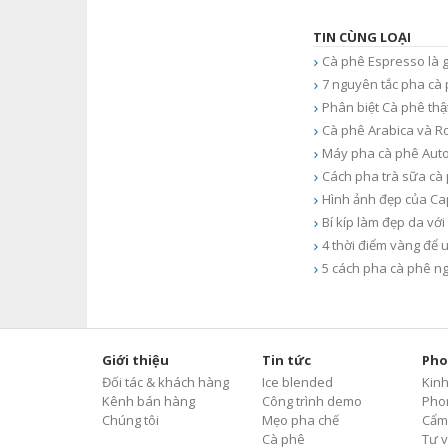
TIN CÙNG LOẠI
Cà phê Espresso là g
7 nguyên tắc pha cà 
Phân biệt Cà phê thật
Cà phê Arabica và R
Máy pha cà phê Aut
Cách pha trà sữa cà
Hình ảnh đẹp của Ca
Bí kíp làm đẹp da với
4 thời điểm vàng để 
5 cách pha cà phê n
Giới thiệu
Tin tức
Pho
Đối tác & khách hàng
Ice blended
Kin
Kênh bán hàng
Công trình demo
Pho
Chúng tôi
Mẹo pha chế
Cẩm
Cà phê
Tư v