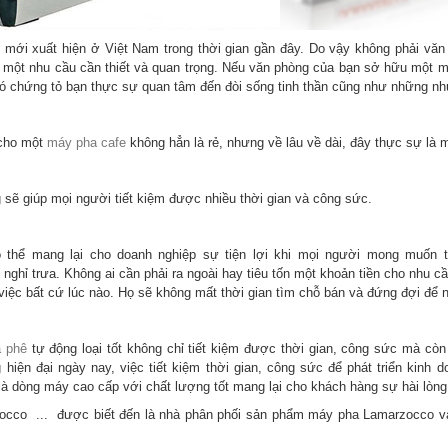
mới xuất hiện ở Việt Nam trong thời gian gần đây. Do vậy không phải vă
à một nhu cầu cần thiết và quan trọng. Nếu văn phòng của bạn sở hữu một 
đó chứng tỏ bạn thực sự quan tâm đến đòi sống tinh thần cũng như những nh
 cho một
máy pha cafe
không hẳn là rẻ, nhưng về lâu về dài, đây thực sự là m
sẽ giúp mọi người tiết kiệm được nhiều thời gian và công sức.
 thể mang lại cho doanh nghiệp sự tiện lợi khi mọi người mong muốn 
 nghỉ trưa. Không ai cần phải ra ngoài hay tiêu tốn một khoản tiền cho nhu 
 việc bất cứ lúc nào. Họ sẽ không mất thời gian tìm chỗ bán và đứng đợi để
 phê
tự động loại tốt không chỉ tiết kiệm được thời gian, công sức mà cò
 hiện đại ngày nay, việc tiết kiệm thời gian, công sức để phát triển kinh
 dòng máy cao cấp với chất lượng tốt mang lại cho khách hàng sự hài lòng
occo ... được biết đến là nhà phân phối sản phẩm máy pha Lamarzocco và