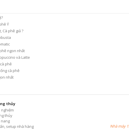
ì?
phê Ý
, Cà phê giả ?
obusta
omatic
 phê ngon nhất
ppuccino và Latte
 cà phê
uống cà phê
gon nhất
ng thủy
h nghiệm
ng thủy
 nang
Nhà máy 1:
ấn, setup nhà hàng