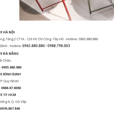
E HÀ NỘI
: Tầng 2 CT1A - 126 Võ Chí Công -Tây Hồ - Hotline: 0965.880.880
Đình - Hotline:
0965.880.880 - 0988.798.003
FE ĐÀ NẴNG
ải Châu
- 0935.880.880
FE BÌNH
ĐỊNH
 TP Quy Nhơn
– 0888.87.8080
FE TP.HCM
ường 6, Q. Gò Vấp
 0976.807.840