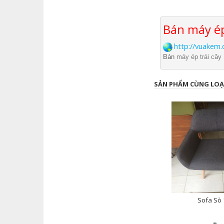
Bán máy ép
http://vuakem
Bán
máy ép trái cây
SẢN PHẨM CÙNG LOẠ
Sofa Sò 