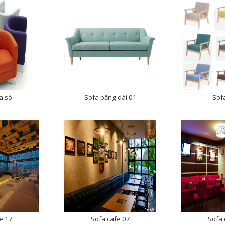
a sò
Sofa băng dài 01
Sof
e 17
Sofa cafe 07
Sofa 