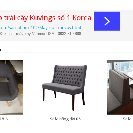
 trái cây Kuvings số 1 Korea
.com/san-pham-102/May-ep-trai-cay.html
 Kukings
,
máy xay Vitamix USA
- 0932 819 888
I
18-A
Sofa băng dài 06
Sofa 