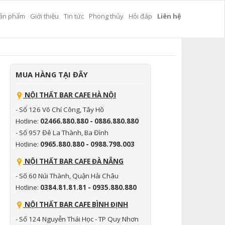
ản phẩm
Giới thiệu
Tin tức
Phong thủy
Hỏi đáp
Liên hệ
MUA HÀNG TẠI ĐÂY
NỘI THẤT BAR CAFE HÀ NỘI
- Số 126 Võ Chí Công, Tây Hồ
Hotline:
02466.880.880 - 0886.880.880
- Số 957 Đê La Thành, Ba Đình
Hotline:
0965.880.880 - 0988.798.003
NỘI THẤT BAR CAFE ĐÀ NẴNG
- Số 60 Núi Thành, Quận Hải Châu
Hotline:
0384.81.81.81 - 0935.880.880
NỘI THẤT BAR CAFE BÌNH ĐỊNH
- Số 124 Nguyễn Thái Học - TP Quy Nhơn