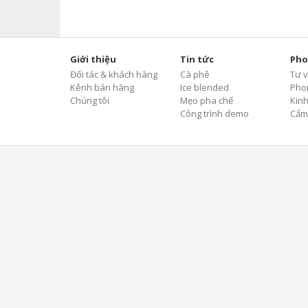
Giới thiệu
Tin tức
Pho
Đối tác & khách hàng
Cà phê
Tư v
Kênh bán hàng
Ice blended
Pho
Chúng tôi
Mẹo pha chế
Kin
Công trình demo
Cẩm