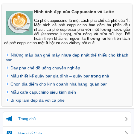
Hình ảnh đẹp của Cappuccino và Latte
Cà phê cappuccino là một cách pha chế cà phê của Ý.
Một tách cà phê cappuccino bao gồm ba phần đều
nhau : cà phê espresso pha với một lượng nước gấp
đôi (espresso lungo), sữa nóng và sữa sủi bọt. Để
hoàn thiện khẩu vị, người ta thường rải lên trên tách
cà phê cappuccino một ít bột ca cao và/hay bột quế.
Những mẫu bàn ghế mây nhựa đẹp nhất thể thiếu cho khách
sạn
Dạy pha chế đồ uống chuyên nghiệp
Mẫu thiết kế quầy bar gia đình – quầy bar trong nhà
Chọn địa điểm cho kinh doanh nhà hàng, quán bar
Mẫu cafe capuchino siêu kinh điển
Bí kíp làm đẹp da với cà phê
Trang chủ
Bàn ghế Cafe