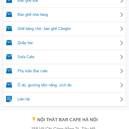
Bàn ghế Bar
Bàn ghế nhà hàng
Ghế băng chờ, bàn ghế Căngtin
Quầy bar
Sofa Cafe
Phụ kiện Bar cafe
Ô dù, giường tắm nắng, xích đu
Liên hệ
NỘI THẤT BAR CAFE HÀ NỘI
158 Võ Chí Công (tầng 2) -Tây Hồ -