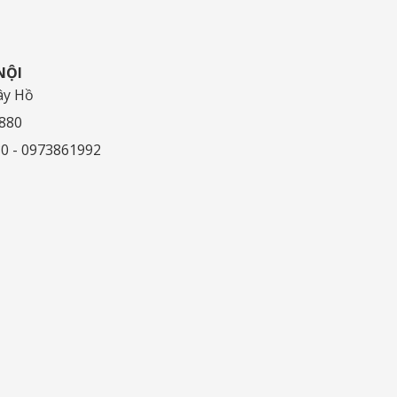
NỘI
ây Hồ
.880
80 - 0973861992