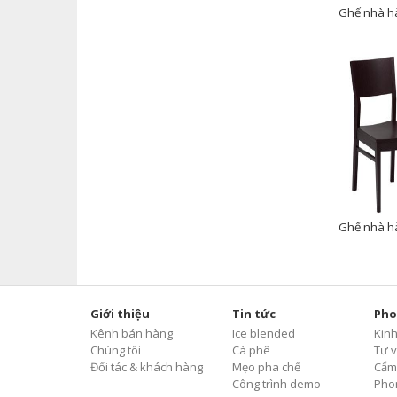
Ghế nhà h
Ghế nhà h
Giới thiệu
Tin tức
Pho
Kênh bán hàng
Ice blended
Kin
Chúng tôi
Cà phê
Tư v
Đối tác & khách hàng
Mẹo pha chế
Cẩm
Công trình demo
Pho