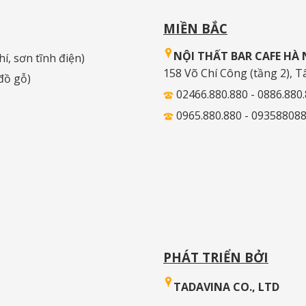
MIỀN BẮC
NỘI THẤT BAR CAFE HÀ 
hí, sơn tĩnh điện)
158 Võ Chí Công (tầng 2), T
 đồ gỗ)
02466.880.880 - 0886.880
0965.880.880 - 09358808
PHÁT TRIỂN BỞI
TADAVINA CO., LTD