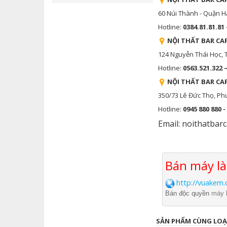
60 Núi Thành - Quận H
Hotline:
0384.81.81.81 
NỘI THẤT BAR CA
124 Nguyễn Thái Học,
Hotline:
0563.521.322 
NỘI THẤT BAR CA
350/73 Lê Đức Thọ, Ph
Hotline:
0945 880 880 -
Email: noithatbar
Bán máy 
http://vuakem
Bán độc quyền
máy 
SẢN PHẨM CÙNG LOẠ