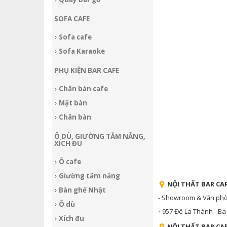
SOFA CAFE
Sofa cafe
Sofa Karaoke
PHỤ KIỆN BAR CAFE
Chân bàn cafe
Mặt bàn
Chân bàn
Ô DÙ, GIƯỜNG TẮM NẮNG,
XÍCH ĐU
Ô cafe
Giường tắm nắng
NỘI THẤT BAR CAF
Bàn ghế Nhật
- Showroom & Văn phòng
Ô dù
-
957 Đê La Thành - Ba 
Xích đu
NỘI THẤT BAR CA