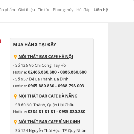
ản phẩm
Giới thiệu
Tin tức
Phong thủy
Hỏi đáp
Liên hệ
4
MUA HÀNG TẠI ĐÂY
NỘI THẤT BAR CAFE HÀ NỘI
- Số 126 Võ Chí Công, Tây Hồ
Hotline:
02466.880.880 - 0886.880.880
- Số 957 Đê La Thành, Ba Đình
Hotline:
0965.880.880 - 0988.798.003
NỘI THẤT BAR CAFE ĐÀ NẴNG
- Số 60 Núi Thành, Quận Hải Châu
Hotline:
0384.81.81.81 - 0935.880.880
NỘI THẤT BAR CAFE BÌNH ĐỊNH
- Số 124 Nguyễn Thái Học - TP Quy Nhơn