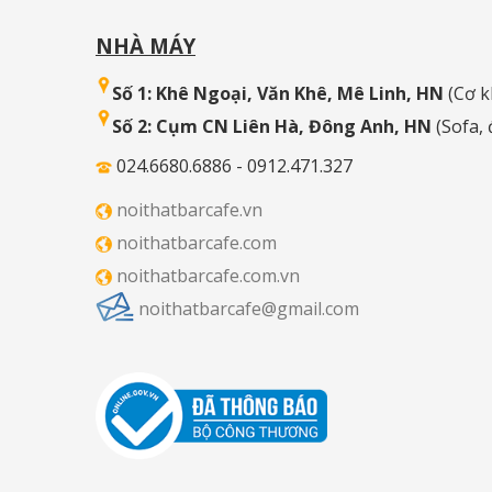
NHÀ MÁY
Số 1: Khê Ngoại, Văn Khê, Mê Linh, HN
(Cơ k
Số 2: Cụm CN Liên Hà, Đông Anh, HN
(Sofa,
024.6680.6886 - 0912.471.327
noithatbarcafe.vn
noithatbarcafe.com
noithatbarcafe.com.vn
noithatbarcafe@gmail.com