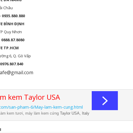
ải Châu
- 0935.880.880
FE BÌNH
ĐỊNH
 TP Quy Nhơn
– 0888.87.8080
FE TP.HCM
ường 6, Q. Gò Vấp
 0976.807.840
cafe@gmail.com
làm kem Taylor USA
.com/san-pham-6/May-lam-kem-cung.html
làm kem tươi
,
máy làm kem cứng
Taylor USA, Italy
I