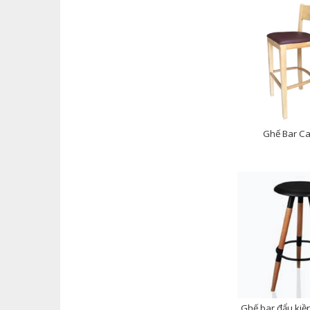
Ghế Bar Ca
Ghế bar đẩu kiê