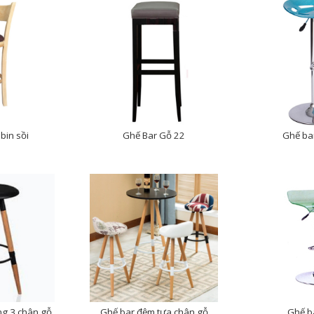
bin sồi
Ghế Bar Gỗ 22
Ghế b
̀ng 3 chân gỗ
Ghế bar đệm tựa chân gỗ
Ghế b