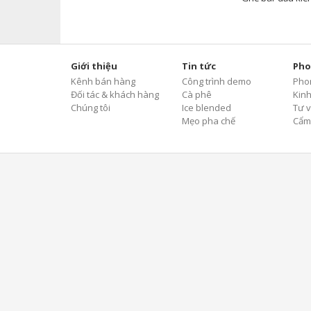
Giới thiệu
Tin tức
Pho
Kênh bán hàng
Công trình demo
Pho
Đối tác & khách hàng
Cà phê
Kin
Chúng tôi
Ice blended
Tư v
Mẹo pha chế
Cẩm