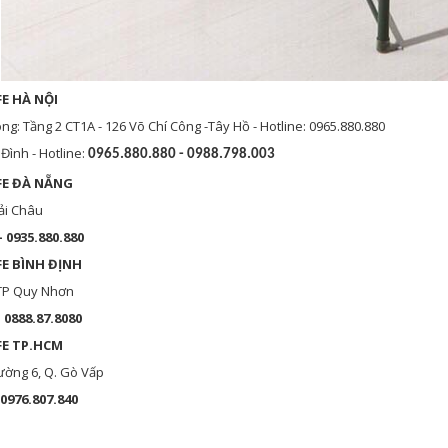
E HÀ NỘI
: Tầng 2 CT1A - 126 Võ Chí Công -Tây Hồ - Hotline: 0965.880.880
Đình - Hotline:
0965.880.880 - 0988.798.003
FE ĐÀ NẴNG
ải Châu
- 0935.880.880
FE BÌNH
ĐỊNH
 TP Quy Nhơn
– 0888.87.8080
FE TP.HCM
ường 6, Q. Gò Vấp
 0976.807.840