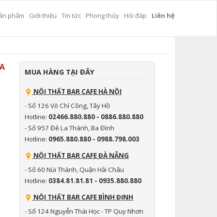
ản phẩm
Giới thiệu
Tin tức
Phong thủy
Hỏi đáp
Liên hệ
LA
MUA HÀNG TẠI ĐÂY
NỘI THẤT BAR CAFE HÀ NỘI
- Số 126 Võ Chí Công, Tây Hồ
Hotline:
02466.880.880 - 0886.880.880
- Số 957 Đê La Thành, Ba Đình
Hotline:
0965.880.880 - 0988.798.003
NỘI THẤT BAR CAFE ĐÀ NẴNG
- Số 60 Núi Thành, Quận Hải Châu
Hotline:
0384.81.81.81 - 0935.880.880
NỘI THẤT BAR CAFE BÌNH ĐỊNH
- Số 124 Nguyễn Thái Học - TP Quy Nhơn