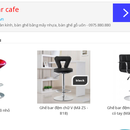
r cafe
vn
bàn kính, bàn ghế bằng mấy nhựa, bàn ghế gỗ uốn - 0975.880.880
I
Ghế bar đệm chữ V (Mã ZS -
Ghế bar đệm
bô nhỏ
818)
có tay (M