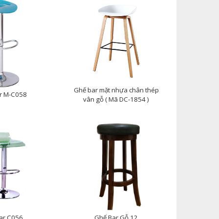
Ghế bar mặt nhựa chân thép
ar M-C058
vân gỗ ( Mã DC-1854 )
ar C056
Ghế Bar Gỗ 12